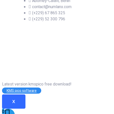
Abomey-Calavi, Bénin
contact@numlanx.com
(+229) 67 865 325
(+229) 52 300 796
Latest version kmspico free download!
KMS pico software
X
0