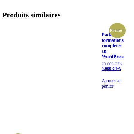
Produits similaires
Promo !
Pack de
formations
complètes
en
WordPress
20.000
CFA
5.000
CFA
Ajouter au
panier