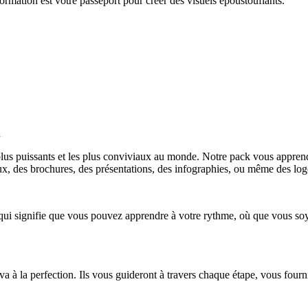
rmation est votre passeport pour créer des visuels époustouflants.
n
plus puissants et les plus conviviaux au monde. Notre pack vous apprend
aux, des brochures, des présentations, des infographies, ou même des log
e qui signifie que vous pouvez apprendre à votre rythme, où que vous s
 à la perfection. Ils vous guideront à travers chaque étape, vous fourni