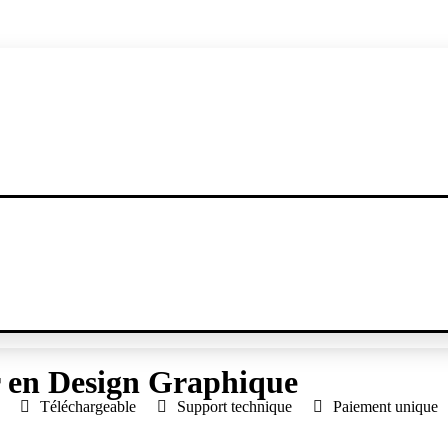
tion sur nos produits. Dirigez vous vers notr
r en Design Graphique
Téléchargeable
Support technique
Paiement unique