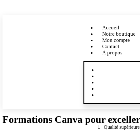
Obtenez jusqu'à
60%
de réduc
Accueil
Notre boutique
Mon compte
Contact
À propos
Accueil
Notre boutique
Mon compte
Contact
À propos
Formations Canva pour excelle
Qualité supérieure