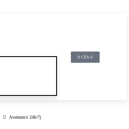
e
boutique
pour en savoir plus !
0
CFA
0
Assistance 24h/7j