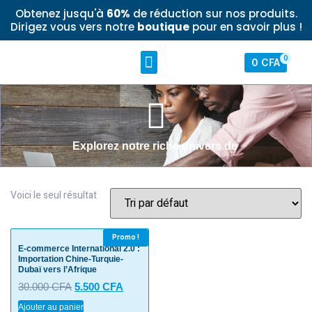
Obtenez jusqu'à
60%
de réduction sur nos produits.
Dirigez vous vers notre
boutique
pour en savoir plus !
0
0
CFA
Notre boutique
Mon compte
À propos
Explorez notre riche univers de
Voici le seul résultat
Promo !
E-commerce International 2.0 :
Importation Chine-Turquie-
Dubaï vers l’Afrique
30.000
CFA
5.500
CFA
Ajouter au panier