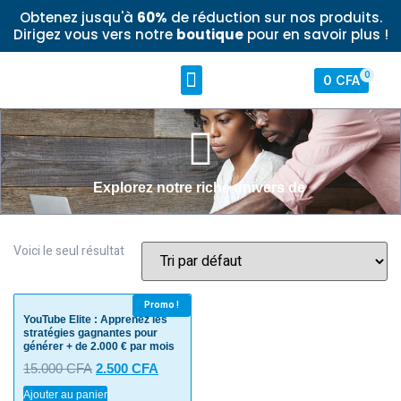
Obtenez jusqu'à
60%
de réduction sur nos produits.
Dirigez vous vers notre
boutique
pour en savoir plus !
0
0
CFA
Notre boutique
Mon compte
À propos
Explorez notre riche univers de
Voici le seul résultat
Promo !
YouTube Elite : Apprenez les
stratégies gagnantes pour
générer + de 2.000 € par mois
15.000
CFA
2.500
CFA
Ajouter au panier